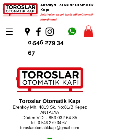
Antalya Toroslar Otomatik
Kapı
Antalya'nın en çok tercih edilen Otomatik
Kapı firması!
0.546 279 34
67
Toroslar Otomatik Kapı
Erenköy Mh. 4819 Sk. No:81/B Kepez
ANTALYA
Düden V.D. -
853 032 64 85
Tel:
0.546 279 34 67
-
toroslarotomatikkapi@gmail.com