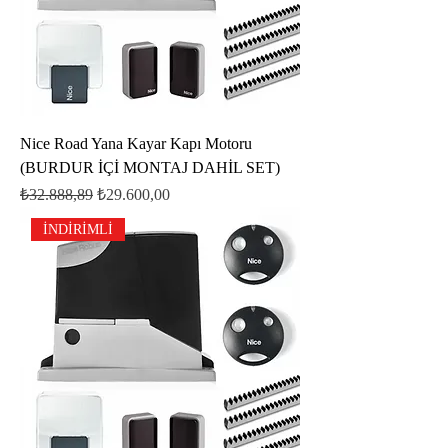
Nice Road Yana Kayar Kapı Motoru
(BURDUR İÇİ MONTAJ DAHİL SET)
Normal Fiyat
İndirimli Fiyat
₺32.888,89
₺29.600,00
İNDİRİMLİ