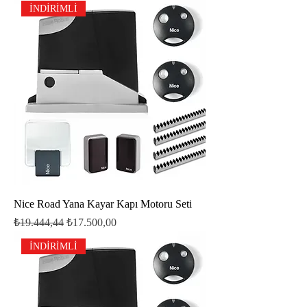
İNDİRİMLİ
Nice Road Yana Kayar Kapı Motoru Seti
Normal Fiyat
İndirimli Fiyat
₺19.444,44
₺17.500,00
İNDİRİMLİ