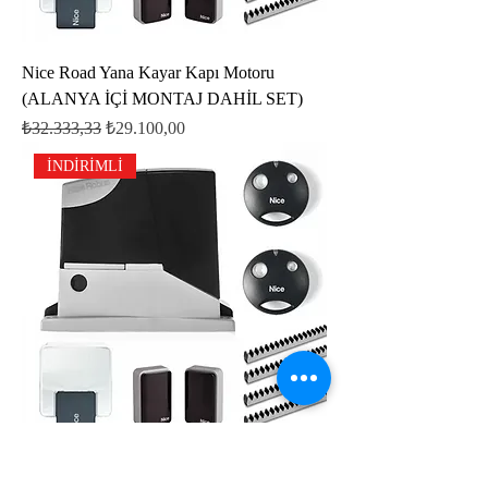
Nice Road Yana Kayar Kapı Motoru
(ALANYA İÇİ MONTAJ DAHİL SET)
Normal Fiyat
İndirimli Fiyat
₺32.333,33
₺29.100,00
İNDİRİMLİ
Nice Road Yana Kayar Kapı Motoru