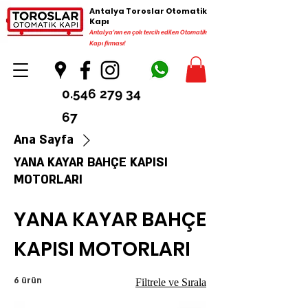
Antalya Toroslar Otomatik
Kapı
Antalya'nın en çok tercih edilen Otomatik
Kapı firması!
0.546 279 34
67
Ana Sayfa
YANA KAYAR BAHÇE KAPISI
MOTORLARI
YANA KAYAR BAHÇE
KAPISI MOTORLARI
6 ürün
Filtrele ve Sırala