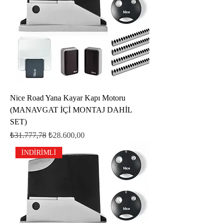
Nice Road Yana Kayar Kapı Motoru
(MANAVGAT İÇİ MONTAJ DAHİL
SET)
Normal Fiyat
İndirimli Fiyat
₺31.777,78
₺28.600,00
İNDİRİMLİ