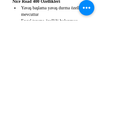
Nice Road 400 Özellikleri
Yavaş başlama yavaş durma özelliği 
mevcuttur
Engel tanıma özelliği bulunması 
sebebi ile oldukça güvenlidir
18 CM/S ile 25 CM/S arasında 
ayarlanabilir hız
24 Volt DC akım ile çalışmaktadır 
ve batarya bağlanabilir
Paket İçeriği
1 Adet Nice Road Otomatik Kapı 
Motoru
1 Takım Nice EPM Emniyet 
Fotoseli
1 Adet Nice ELDC Flaşör Lamba
2 Adet Nice SM2 Smilo Kumanda
4 Metre Kremayer Dişli Çelik 
30X8 MM.