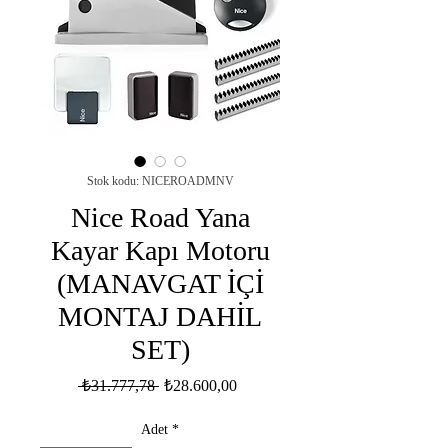
Stok kodu: NICEROADMNV
Nice Road Yana
Kayar Kapı Motoru
(MANAVGAT İÇİ
MONTAJ DAHİL
SET)
Normal
İndirimli
 ₺31.777,78 
₺28.600,00
Fiyat
Fiyat
Adet
*